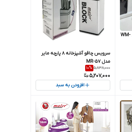
آسیاب قهوه رومانتیک هوم مدل WM-
سرویس چاقو آشپزخانه 8 پارچه مایر
مدل MR-57
10
%
5,838,000
5,207,000
افزودن به سبد