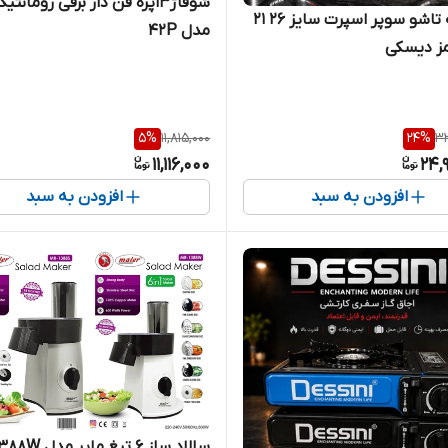
شوفاژ13پره فن دار برقی رومان
دوچرخه تاشو سوپر اسپرت سایز ۲۶ ۲۱
مدل 42P
مز دیسکی
5
%
11,815,000
24
%
33
11,116,000
24,
افزودن به سبد
افزودن به سبد
سالاد ساز 6 تیغ مایر مدل MR-1388W