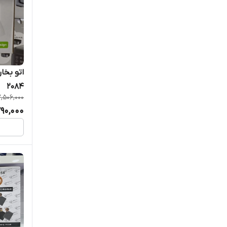
لباسشویی
ماشین اصلاح
مایکروویو
2084
مخلوط کن
,506,000
790,000
مینی واش
میوه خشک کن
همزن کاسه دار
هواپز