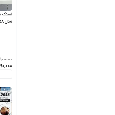
مدل 2058
16,000,000
290,000