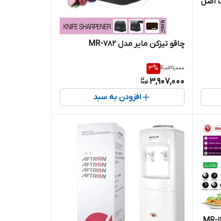
تیک اصل
چاقو تیزکن مایر مدل MR-782
3
%
4,031,000
3,907,000
افزودن به سبد