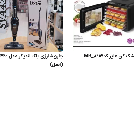
کن مایر کدMR_8989
جارو شارژی بلک اندیکر مدل ۴۲۰
(اصل)