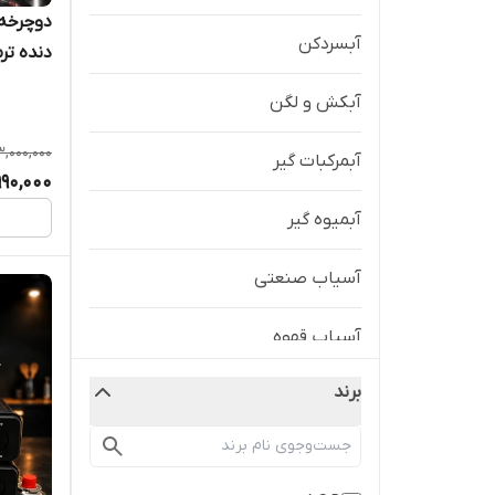
آبسردکن
دنده تر
آبکش و لگن
,000,000
آبمرکبات گیر
990,000
آبمیوه گیر
آسیاب صنعتی
آسیاب قهوه
برند
اتو بخار
اجاق گاز