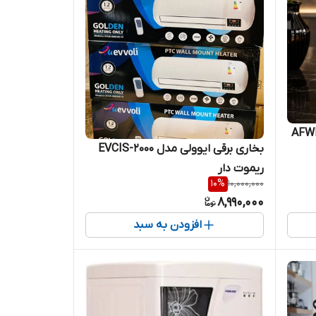
بخاری برقی ایوولی مدل EVCIS-2000
ریموت دار
10
%
10,000,000
8,990,000
افزودن به سبد