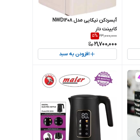
آبسردکن نیکایی مدل NWD1208
کابینت دار
5
%
23,000,000
21,700,000
افزودن به سبد