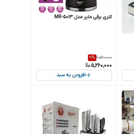
کتری برقی مایر مدل MR-5013
19
%
6,560,000
5,260,000
افزودن به سبد