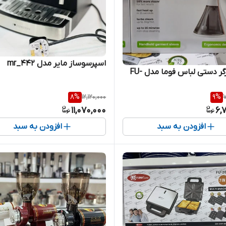
اسپرسوساز مایر مدل mr_442
اتو بخارگر دستی لباس فوما مدل FU-
8
%
12,120,000
9
%
7
11,070,000
6,
افزودن به سبد
افزودن به سبد