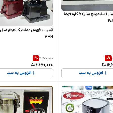
اسنک ساز (ساندویچ ساز) 7 کاره فوما
33N
9
%
7,367,000
10
%
6,670,000
14,
افزودن به سبد
افزودن به سبد