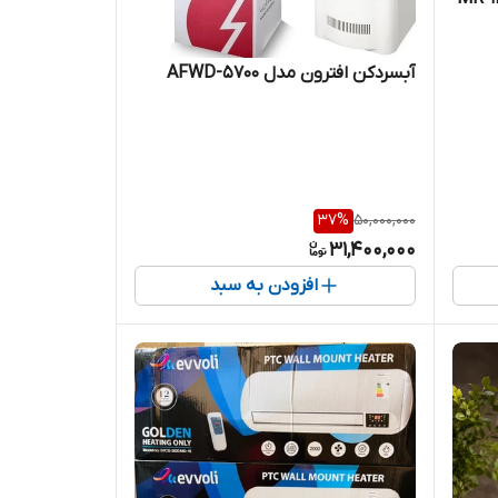
آبسردکن افترون مدل AFWD-5700
37
%
50,000,000
31,400,000
افزودن به سبد