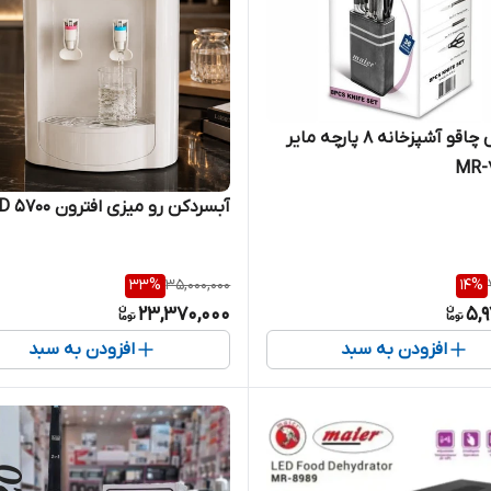
سرویس چاقو آشپزخانه 8 پارچه مایر
آبسردکن رو میزی افترون AFWD 5700
33
%
35,000,000
14
%
23,370,000
5,
افزودن به سبد
افزودن به سبد