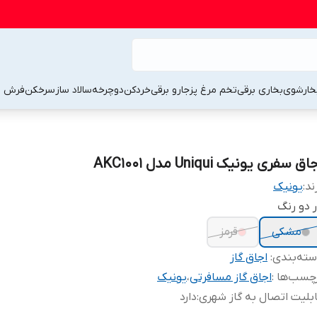
خارشوی
بخاری برقی
تخم مرغ پز
جارو برقی
خردکن
دوچرخه
سالاد ساز
سرخکن
فرش 
اق سفری یونیک Uniqui مدل AKC1001
ند:
یونیک
 دو رنگ
مشکی
قرمز
ته‌بندی
:
اجاق گاز
چسب‌ها :
اجاق گاز مسافرتی
،
یونیک
بلیت اتصال به گاز شهری
:
دارد