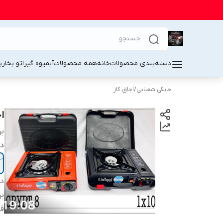
دسته‌بندی محصولات
خانه
همه محصولات
آبمیوه گیر
اتو بخار
ب
خانگی شعبانی
/
اجاق گاز
اج
بر
در
دس
بر
قا