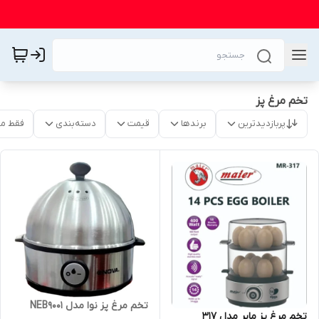
تخم مرغ پز
پربازدیدترین
برندها
قیمت
دسته‌بندی
فقط م
تخم مرغ پز نوا مدل NEB9001
تخم مرغ پز مایر مدل 317