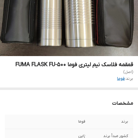
قمقمه فلاسک نیم لیتری فوما FUMA FLASK FU-500
(اصل)
برند:
فوما
مشخصات
برند
فوما
کشور مبدأ برند
ژاپن