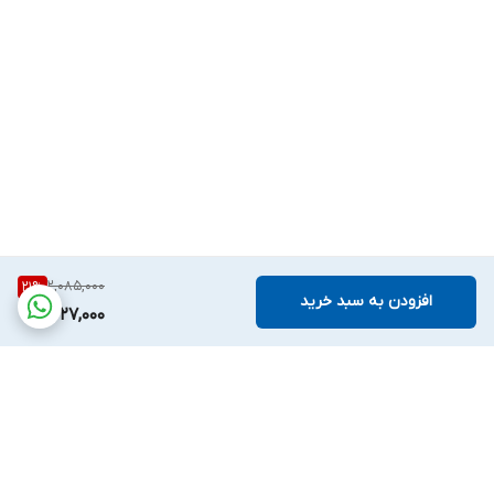
2,085,000
21
%
افزودن به سبد خرید
1,627,000