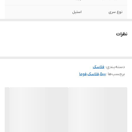
نوع سری
استیل
گنجایش
0.5 لیتر
نظرات
جنس بدنه
استیل
لیوان
دارد
دسته‌بندی
:
فلاسک
قابلیت حفظ دما
دارد
برچسب‌ها :
500
،
فلاسک
،
فوما
توضیحات دما
دارای بدنه مقاوم جهت گرم نگه داشتن چای
بمدت 24 ساعت
نوع عایق
خلأ
نوع خروجی آب
فشاری
سایر توضیحات
دارای کیف برای حمل و نگهداری فلاسک