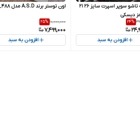
دوچرخه تاشو سوپر اسپرت سایز ۲۶ ۲۱
اون توستر برند A.S.D مدل KX_488
مز دیسکی
25
%
10,000,000
24
%
33
7,499,000
24,
افزودن به سبد
افزودن به سبد