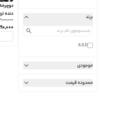
دنده تر
برند
,000,000
990,000
A.S.D
موجودی
محدوده قیمت