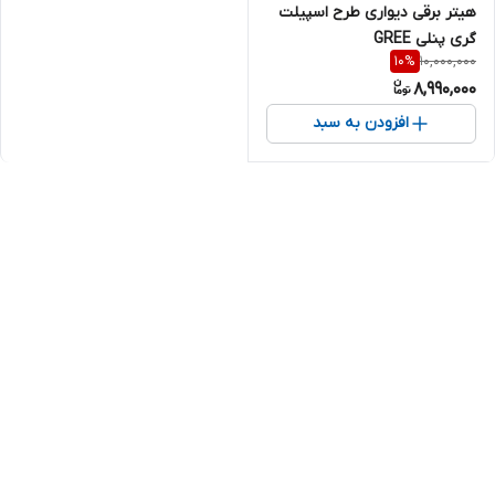
هیتر برقی دیواری طرح اسپیلت
گری پنلی GREE
10,000,000
10
%
8,990,000
افزودن به سبد