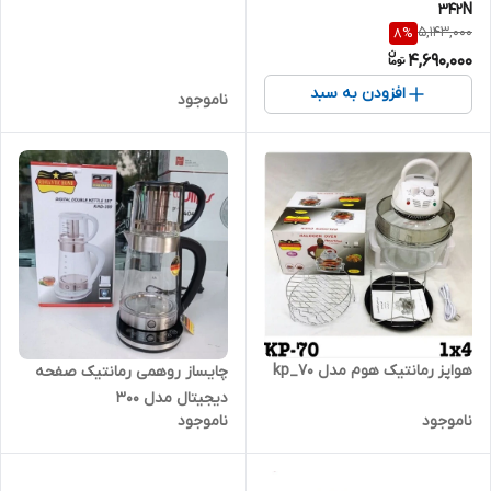
342N
5,143,000
8
%
4,690,000
افزودن به سبد
ناموجود
هواپز رمانتیک هوم مدل kp_70
چایساز روهمی رمانتیک صفحه
دیجیتال مدل 300
ناموجود
ناموجود