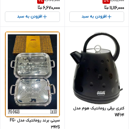
7,367,000
11,815,000
9
%
5
%
6,670,000
11,116,000
افزودن به سبد
افزودن به سبد
کتری برقی رومانتیک هوم مدل
WF64
سینی برند رومانتیک مدل FG-
342S