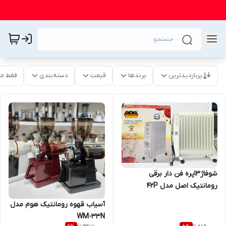
پربازدیدترین
برندها
قیمت
دسته‌بندی
فقط م
شوفاژ13پره فن دار برقی
رومانتیک اصل مدل 42P
آسیاب قهوه رومانتیک هوم مدل
WM-33N