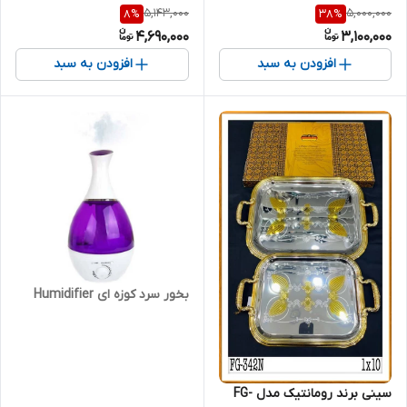
5,143,000
5,000,000
8
%
38
%
4,690,000
3,100,000
افزودن به سبد
افزودن به سبد
بخور سرد کوزه ای Humidifier
سینی برند رومانتیک مدل FG-