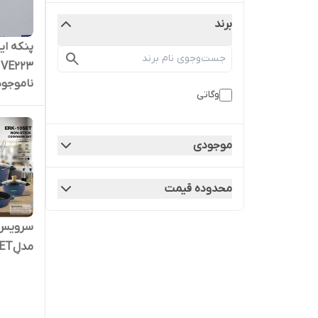
برند
پنکه ای
VE223
ناموجود
وگاتی
موجودی
محدوده قیمت
سرویس ق
مدلٍERK-1SET