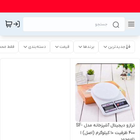
جدیدترین
برندها
قیمت
دسته‌بندی
فقط محص
ترازو دیجیتال آشپزخانه مدل SF-
400 ظرفیت 10 کیلوگرم (اصل) ا
ناموجود