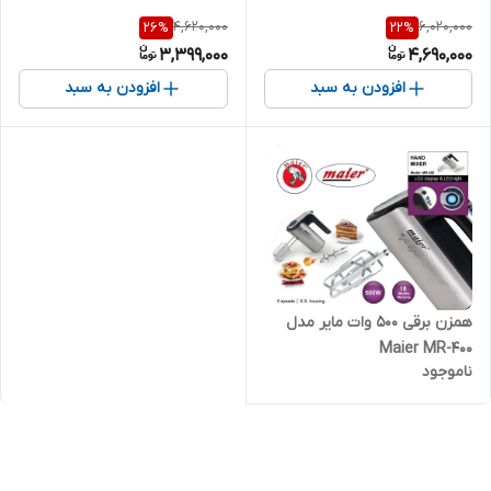
4,620,000
6,020,000
26
%
22
%
3,399,000
4,690,000
افزودن به سبد
افزودن به سبد
همزن برقی 500 وات مایر مدل
Maier MR-400
ناموجود