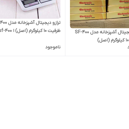
ترازو دیجیتال آشپ
ظرفیت 10 کیلوگرم (اصل) ا -400
ترازو دیجیتال آشپزخانه مدل SF-400
scale
ناموجود