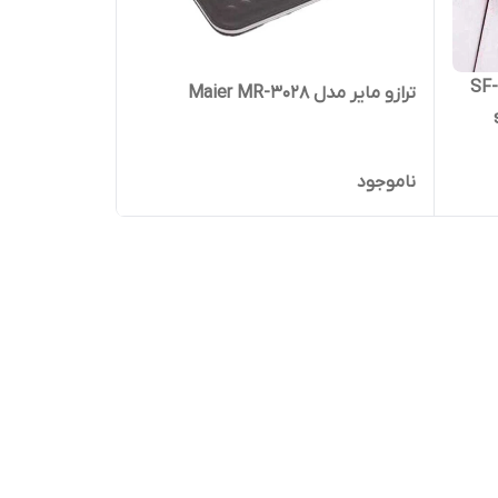
زخانه مدل SF-400
ترازو مایر مدل Maier MR-3028
sf
ناموجود