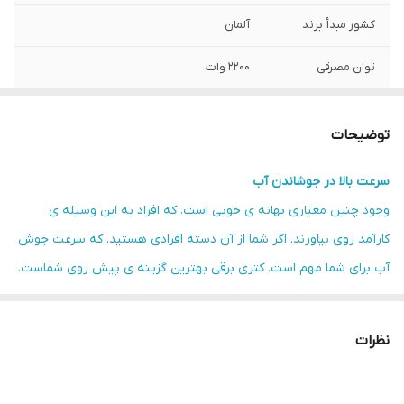
کشور مبدأ برند
آلمان
توان مصرقی
2200 وات
جنس بدنه
شیشه ( پیرکس )– فلز
توضیحات
ظرفیت کتری
2 لیتر
سرعت بالا در جوشاندن آب
نوع درب
جدا شونده
وجود چنین معیاری بهانه ی خوبی است. که افراد به این وسیله ی
نشان گر سطح آب
دارد
کارآمد روی بیاورند. اگر شما از آن دسته افرادی هستید. که سرعت جوش
آب برای شما مهم است. کتری برقی بهترین گزینه ی پیش روی شماست.
قطع کن خودکار
دارد
زیرا این کتری توانایی به جوش آوردن آب در کمتر از 4 دقیقه را دارد.
چرخش 360 درجه
دارد
قابلیت تنظیم دما
نظرات
کتری برقی مایر مدل MR-6018 می تواند آب را برحسب میزان دمای
گرم نگهدار(وارمر)
دارد
درخواستی شما داغ کند. همانطور که شما نیز می دانید. دمای لازم برای