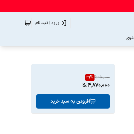
ورود | ثبت‌نام
شوی
29
%
6,950,000
4,870,000
افزودن به سبد خرید