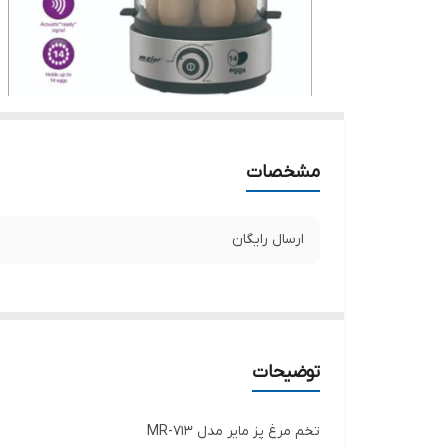
مشخصات
ارسال رایگان
توضیحات
تخم مرغ پز مایر مدل MR-713