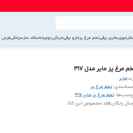
خارشوی
بخاری برقی
تخم مرغ پز
جارو برقی
خردکن
دوچرخه
سالاد ساز
سرخکن
فرش 
م مرغ پز مایر مدل 317
ند:
مایر
ته‌بندی
:
تخم مرغ پز
چسب‌ها :
تخم مرغ پز
،
مایر
،
317
سال رایگان
:
فقد مخصوص این کالا