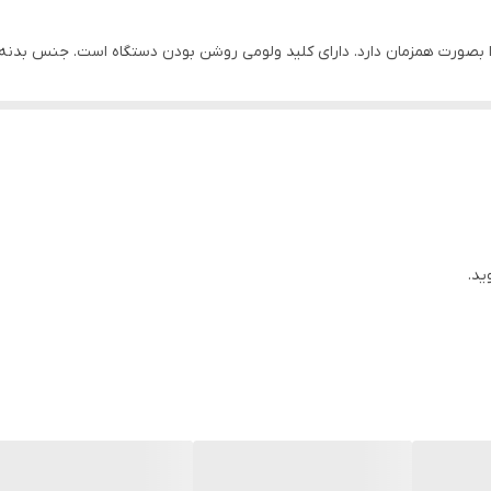
 و قابلیت پختن 14 عدد تخم مرغ را بصورت همزمان دارد. دارای کلید ولومی روشن بودن دستگاه ا
ید.