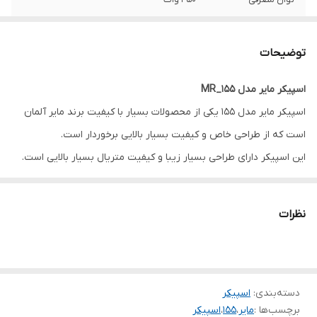
میکروفون و کنترل
دارد
توضیحات
رقص نور RGB
دارد
اسپیکر مایر مدل MR_155
اسپیکر 8 اینچی
دارد
اسپیکر مایر مدل 155 یکی از محصولات بسیار با کیفیت برند مایر آلمان
دو عدد تریبل 1.5
دارد
است که از طراحی خاص و کیفیت بسیار بالایی برخوردار است.
اینچی
این اسپیکر دارای طراحی بسیار زیبا و کیفیت متریال بسیار بالایی است.
اسپیکر مایر 155 در قسمت جلویی دارای چراغ RGB بسیار زیبا است که با
قابلیت اتصال دو
دارد
مدل مشابه به
توجه به موزیک تغییر رنگ میدهد.
همدیگر
نظرات
کیفیت صدای این اسپیکر در حد اسپیکرهای مطرح دنیا است.
مدت زمان نگهداری
دارد
شارژ 4 ساعت برای
پلی مداوم با حداکثر
صدا
دسته‌بندی
:
اسپیکر
برچسب‌ها :
مایر
،
155
،
اسپیکر