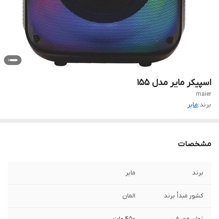
اسپیکر مایر مدل 155
maier
برند:
مایر
مشخصات
برند
مایر
کشور مبدأ برند
المان
توان مصرفی
450 وات