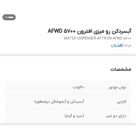
آبسردکن رو میزی افترون AFWD 5700
WATER DISPENSER AFTRON AFWD 5700
برند:
افترون
مشخصات
توان موتور
120وات
کارایی
آبسردکن و آبجوشکن دومنظوره
دارای دو شیر
(سرد و گرم)
قفل آب جوش
دارد