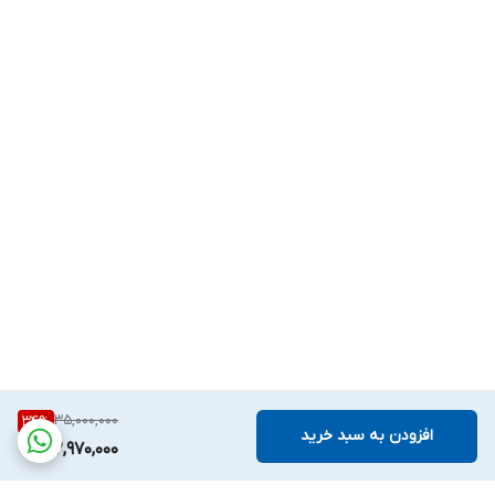
35,000,000
34
%
افزودن به سبد خرید
22,970,000