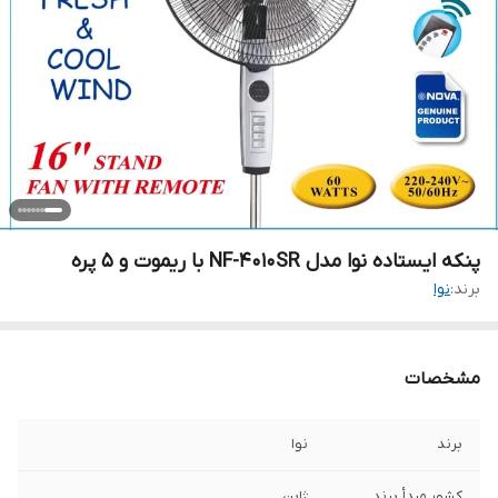
پنکه ایستاده نوا مدل NF-4010SR با ریموت و ۵ پره
برند:
نوا
مشخصات
برند
نوا
کشور مبدأ برند
ژاپن