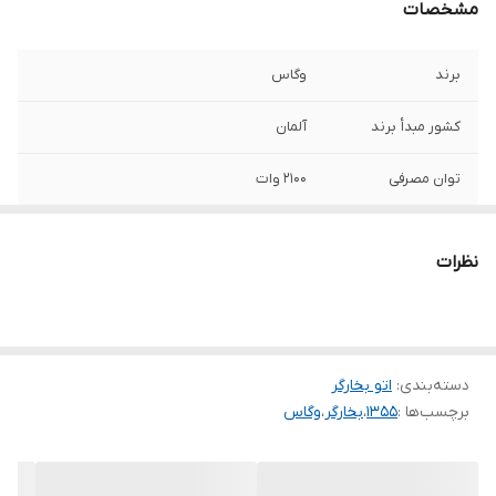
مشخصات
برند
وگاس
کشور مبدأ برند
آلمان
توان مصرفی
2100 وات
سیستم ضد چکه
دارد
نظرات
جنس کفی
سرامیک
قابلیت کنترل دما
دارد
دسته‌بندی
:
اتو بخارگر
مخزن رسوب
دارد
برچسب‌ها :
1355
،
بخارگر
،
وگاس