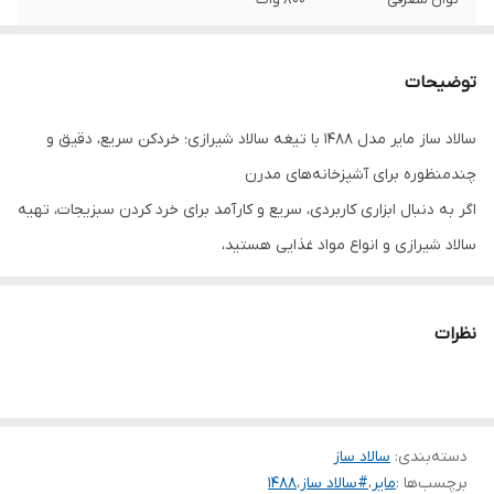
دارای
7 تیغه کاربردی
توضیحات
سالاد ساز مایر مدل ۱۴۸۸ با تیغه سالاد شیرازی؛ خردکن سریع، دقیق و
چندمنظوره برای آشپزخانه‌های مدرن
اگر به دنبال ابزاری کاربردی، سریع و کارآمد برای خرد کردن سبزیجات، تهیه
سالاد شیرازی و انواع مواد غذایی هستید،
سالاد ساز مایر مدل ۱۴۸۸ با تیغه سالاد شیرازی
یکی از انتخاب‌های اقتصادی، باکیفیت و مناسب برای استفاده خانگی است.
نظرات
با استفاده از این سالادساز می‌توانید در کمترین زمان سبزیجات، میوه‌ها و
حتی پیاز و فلفل را به‌صورت یکنواخت خرد کنید و سالادهای زیبا، تازه و
خوش‌طعم تهیه نمایید.
دسته‌بندی
:
سالاد ساز
طراحی کاربردی و ساخت باکیفیت
برچسب‌ها :
مایر
،
#سالاد ساز
،
1488
سطح ساخت و طراحی