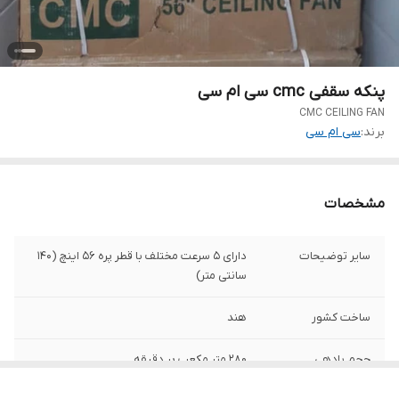
پنکه سقفی cmc سی ام سی
CMC CEILING FAN
برند:
سی ام سی
مشخصات
سایر توضیحات
دارای 5 سرعت مختلف با قطر پره 56 اینچ (140
سانتی متر)
ساخت کشور
هند
حجم بادهی
280 متر مکعب بر دقیقه