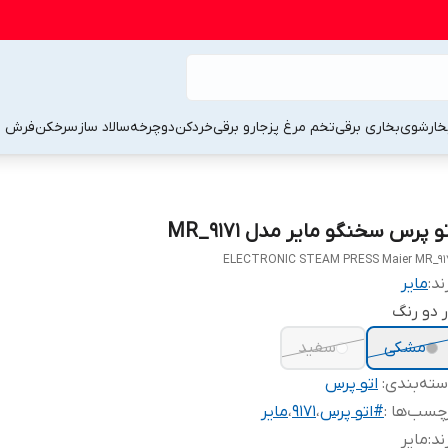
خارشوی
بخاری برقی
تخم مرغ پز
جارو برقی
خردکن
دوچرخه
سالاد ساز
سرخکن
فرش 
و پرس سخنگو مایر مدل MR_9171
ELECTRONIC STEAM PRESS Maier MR_91
ند:
مایر
 دو رنگ
مشکی
سفید
ته‌بندی
:
اتو پرس
چسب‌ها :
#اتو پرس
،
9171
،
مایر
ند
:
مایر