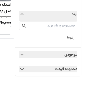
مدل 2058
برند
16,000,000
290,000
فوما
موجودی
محدوده قیمت