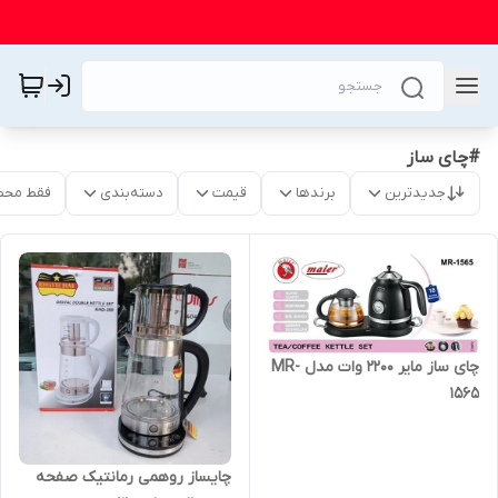
#چای ساز
جدیدترین
برندها
قیمت
دسته‌بندی
فقط محص
چای ساز مایر 2200 وات مدل MR-
1565
چایساز روهمی رمانتیک صفحه