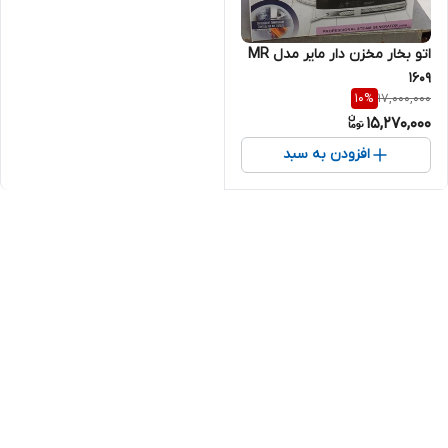
اتو بخار مخزن دار مایر مدل MR
1609
17,000,000
10
%
15,270,000
افزودن به سبد