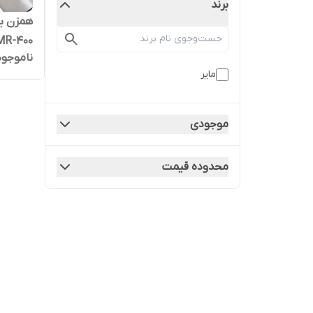
برند
MR-400
ناموجود
مایر
موجودی
محدوده قیمت