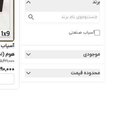
برند
آسیاب صنعتی
موجودی
هوم (ا
5,421,000
990,000
محدوده قیمت