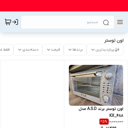
اون توستر
پربازدیدترین
برندها
قیمت
دسته‌بندی
فقط م
اون توستر برند A.S.D مدل
KX_488
10,000,000
25
%