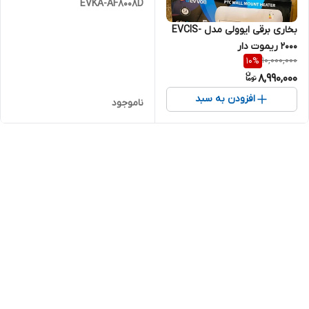
EVKA-AF8008D
بخاری برقی ایوولی مدل EVCIS-
2000 ریموت دار
10,000,000
10
%
8,990,000
افزودن به سبد
ناموجود