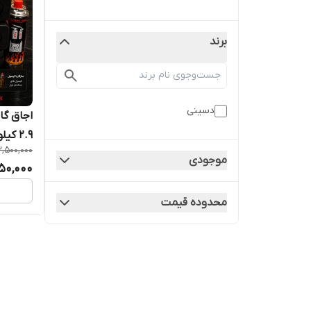
برند
دسینی
اجاق گا
۲.۹ کیلوگرم
2,500,000
موجودی
950,000
محدوده قیمت