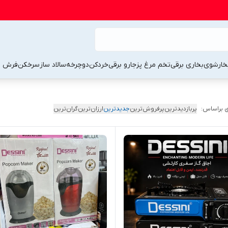
خارشوی
بخاری برقی
تخم مرغ پز
جارو برقی
خردکن
دوچرخه
سالاد ساز
سرخکن
فرش 
 براساس:
پربازدیدترین
پرفروش‌ترین
جدیدترین
ارزان‌ترین
گران‌ترین