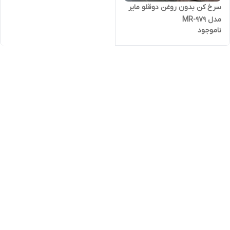
سرخ کن بدون روغن دوقلو مایر
مدل MR-979
ناموجود