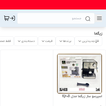
زیگما
جدیدترین
برندها
قیمت
دسته‌بندی
فقط محص
اسپرسو ساز زیگما مدل Kj60B