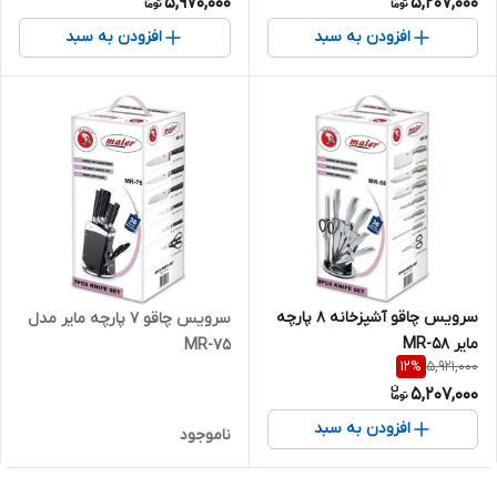
5,970,000
5,207,000
افزودن به سبد
افزودن به سبد
سرویس چاقو آشپزخانه 8 پارچه
سرویس چاقو ۷ پارچه مایر مدل
مایر MR-58
MR-75
5,921,000
12
%
5,207,000
افزودن به سبد
ناموجود