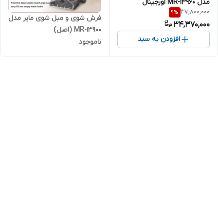
مدل MR-13960 اورجینال
37,800,000
9
%
فرش شوی و مبل شوی مایر مدل
34,370,000
MR-13900 (اصل)
افزودن به سبد
ناموجود