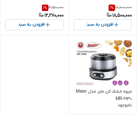
سرویس
12,510,000
18,800,000
1
%
1
%
12,270,000
18,500,000
افزودن به سبد
افزودن به سبد
میوه خشک کن مایر مدل Maier
MR-2930
ناموجود