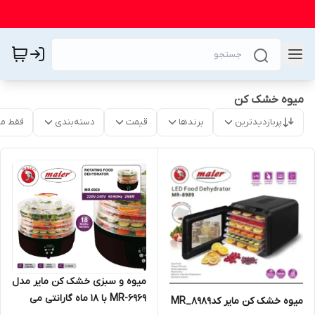
میوه خشک کن
پربازدیدترین
برندها
قیمت
دسته‌بندی
فقط م
میوه و سبزی خشک کن مایر مدل
MR-6969 با 18 ماه گارانتی می
میوه خشک کن مایر کدMR_8989