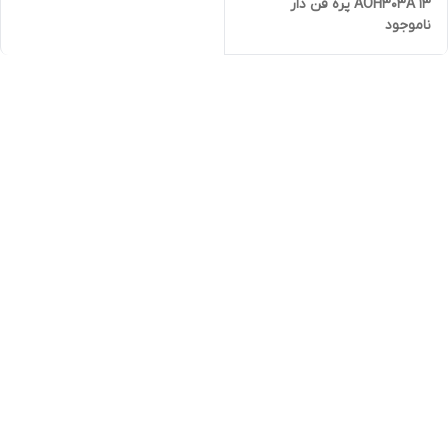
AOH303A ۱۳ پره فن دار
ناموجود