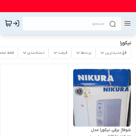
نیکورا
جدیدترین
برندها
قیمت
دسته‌بندی
فقط محص
شوفاژ برقی نیکورا مدل