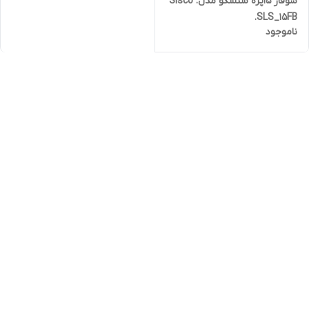
شوفاژ 15پره سلسکو مدل. Slsco
.SLS_15FB
ناموجود