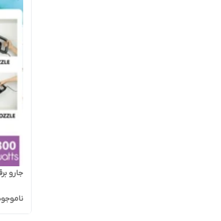
جارو برقی
ناموجود