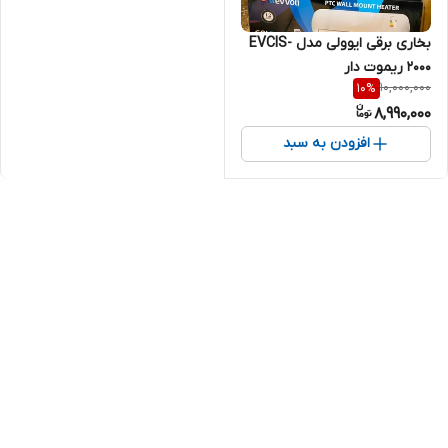
بخاری برقی ایوولی مدل EVCIS-
2000 ریموت دار
10,000,000
10
%
8,990,000
افزودن به سبد