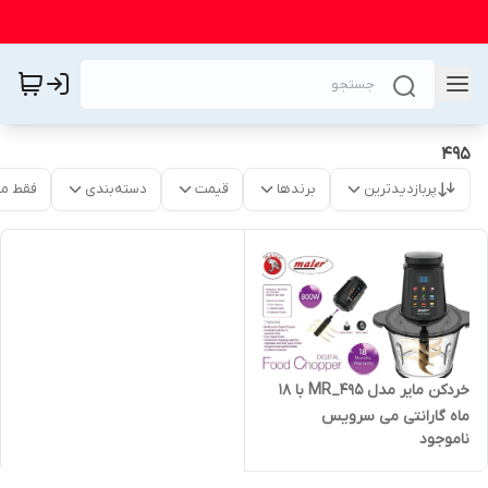
۴۹۵
پربازدیدترین
برندها
قیمت
دسته‌بندی
فقط م
خردکن مایر مدل MR_495 با 18
ماه گارانتی می سرویس
ناموجود