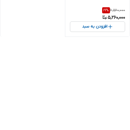
6,560,000
19
%
5,260,000
افزودن به سبد