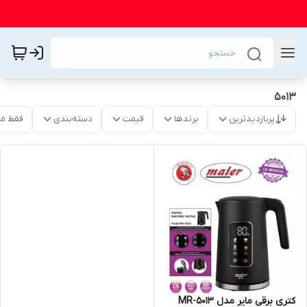
۵۰۱۳
پربازدیدترین
برندها
قیمت
دسته‌بندی
فقط م
کتری برقی مایر مدل MR-5013