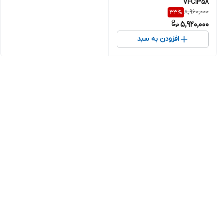
VFC1358
8,960,000
33
%
5,920,000
افزودن به سبد