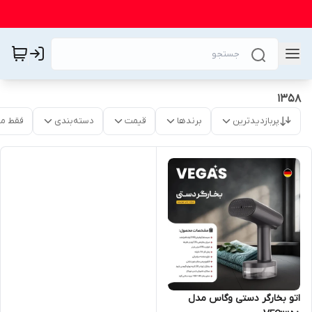
1358
پربازدیدترین
برندها
قیمت
دسته‌بندی
فقط م
اتو بخارگر دستی وگاس مدل