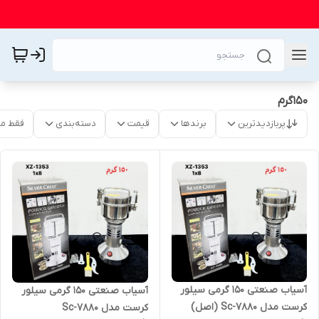
150گرم
پربازدیدترین
برندها
قیمت
دسته‌بندی
فقط م
آسیاب صنعتی 150 گرمی سیلور
آسیاب صنعتی 150 گرمی سیلور
کرست مدل Sc-7880 (اصل)
کرست مدل Sc-7880