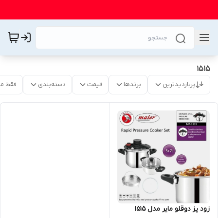
1515
پربازدیدترین
برندها
قیمت
دسته‌بندی
فقط م
زود پز دوقلو مایر مدل 1515