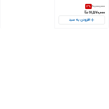
20,000,000
12
%
17,570,000
افزودن به سبد