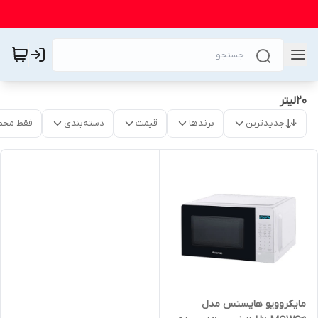
20لیتر
جدیدترین
برندها
قیمت
دسته‌بندی
فقط محص
مایکروویو هایسنس مدل