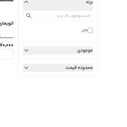
برند
اتوبخارمایر
مایر
7,000,000
070,000
موجودی
محدوده قیمت