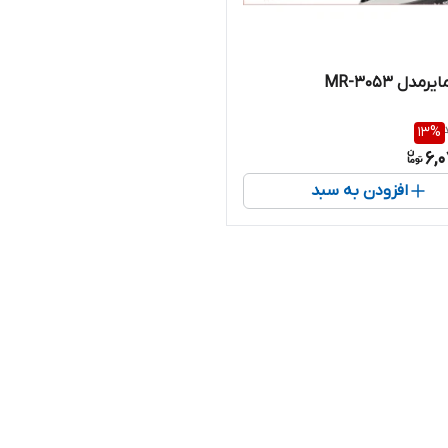
مدل MR-3053
13
%
6,
افزودن به سبد