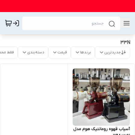
33N
جدیدترین
برندها
قیمت
دسته‌بندی
فقط محص
آسیاب قهوه رومانتیک هوم مدل