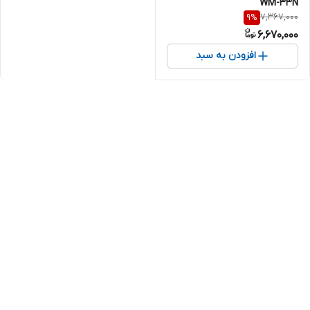
WM-33N
7,367,000
9
%
6,670,000
افزودن به سبد