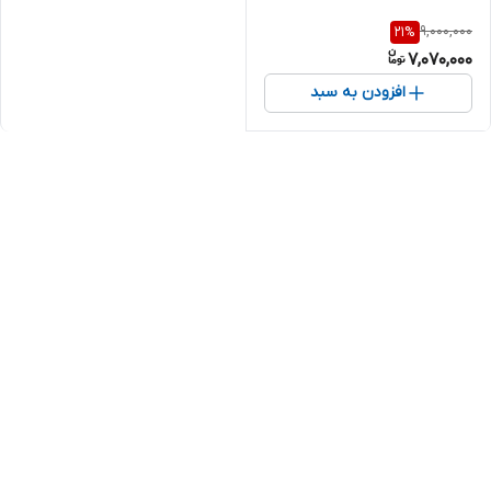
9,000,000
21
%
7,070,000
افزودن به سبد