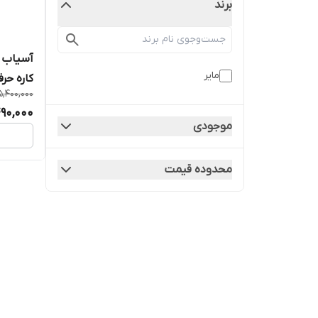
برند
مایر
کاره حرف
5,400,000
490,000
موجودی
محدوده قیمت