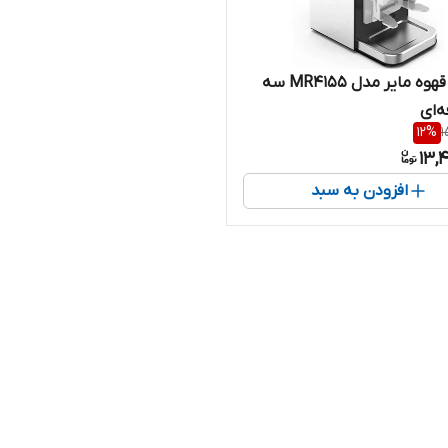
آسیاب قهوه مایر مدل MR4155 سه
ه‌ای
12
%
1
13,
افزودن به سبد