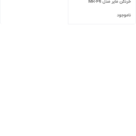
خردکن مایر مدل MR-491
ناموجود