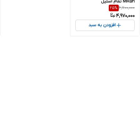
MR521 تمام استیل
6,700,000
25
%
4,970,000
افزودن به سبد