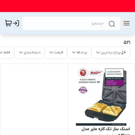
521
پربازدیدترین
برندها
قیمت
دسته‌بندی
فقط م
اسنک ساز تک کاره مایر مدل