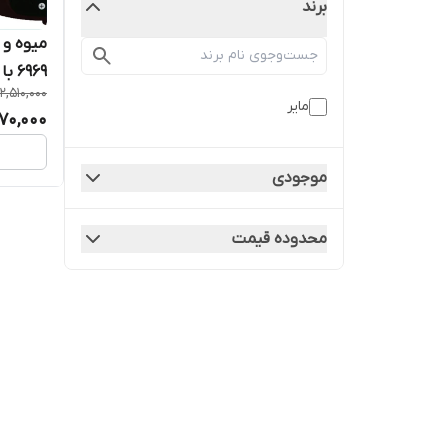
برند
6969 با 18 ماه گارانتی می سرویس
12,510,000
مایر
270,000
موجودی
محدوده قیمت